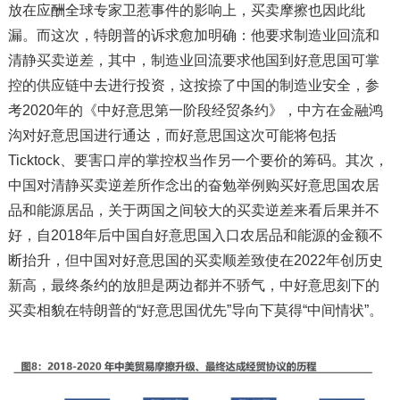
放在应酬全球专家卫惹事件的影响上，买卖摩擦也因此纰
漏。而这次，特朗普的诉求愈加明确：他要求制造业回流和
清静买卖逆差，其中，制造业回流要求他国到好意思国可掌
控的供应链中去进行投资，这按捺了中国的制造业安全，参
考2020年的《中好意思第一阶段经贸条约》，中方在金融鸿
沟对好意思国进行通达，而好意思国这次可能将包括
Ticktock、要害口岸的掌控权当作另一个要价的筹码。其次，
中国对清静买卖逆差所作念出的奋勉举例购买好意思国农居
品和能源居品，关于两国之间较大的买卖逆差来看后果并不
好，自2018年后中国自好意思国入口农居品和能源的金额不
断抬升，但中国对好意思国的买卖顺差致使在2022年创历史
新高，最终条约的放胆是两边都并不骄气，中好意思刻下的
买卖相貌在特朗普的“好意思国优先”导向下莫得“中间情状”。