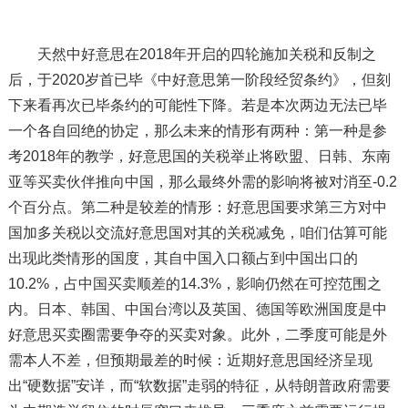
天然中好意思在2018年开启的四轮施加关税和反制之
后，于2020岁首已毕《中好意思第一阶段经贸条约》，但刻
下来看再次已毕条约的可能性下降。若是本次两边无法已毕
一个各自回绝的协定，那么未来的情形有两种：第一种是参
考2018年的教学，好意思国的关税举止将欧盟、日韩、东南
亚等买卖伙伴推向中国，那么最终外需的影响将被对消至-0.2
个百分点。第二种是较差的情形：好意思国要求第三方对中
国加多关税以交流好意思国对其的关税减免，咱们估算可能
出现此类情形的国度，其自中国入口额占到中国出口的
10.2%，占中国买卖顺差的14.3%，影响仍然在可控范围之
内。日本、韩国、中国台湾以及英国、德国等欧洲国度是中
好意思买卖圈需要争夺的买卖对象。此外，二季度可能是外
需本人不差，但预期最差的时候：近期好意思国经济呈现
出“硬数据”安详，而“软数据”走弱的特征，从特朗普政府需要