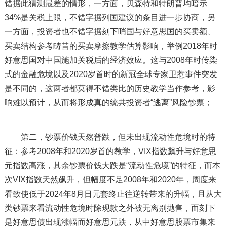
错据此猜测最差的情形，一方面，贝森特和特朗普均暗示
34%是关税上限，不错字据列国建议的条目进一步协商，另
一方面，投资者也不错字据刻下哨国与好意思国的买卖额、
买卖结构参考畴昔的买卖摩擦教学估算影响，举例2018年时
好意思国对中国施加关税后的经济效应。这与2008年时传染
式的金融危境以及2020岁首时的新冠全球专家卫惹事件突发
是不同的，这两者都莫得不错类比的历史教学当作参考，影
响难以预计，从而将形成真的统共投资者“逃离”风险钞票；
第二，钞票价钱天然普跌，但未出现流动性危境时的特
征：参考2008年和2020岁首的教学，VIX指数飙升与好意思
元指数高涨，其余钞票价钱大跌是“流动性危境”的特征，而本
次VIX指数天然飙升，但幅度不足2008年和2020年，周度来
看致使低于2024年8月日元套终止往逆转带来的升幅，且从大
类钞票来看流动性危境时除现款之外被无离别抛售，而刻下
是好意思债出现涨幅而好意思元跌，从中好意思股票市集来