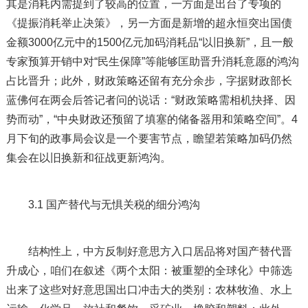
其是消耗内需提到了较高的位置，一方面是出台了专项的
《提振消耗举止决策》，另一方面是新增的超永恒突出国债
金额3000亿元中的1500亿元加码消耗品“以旧换新”，且一般
专家预算开销中对“民生保障”等能够匡助晋升消耗意愿的鸿沟
占比晋升；此外，财政策略还留有充分余步，字据财政部长
蓝佛何在两会后答记者问的说话：“财政策略需相机抉择、因
势而动”，“中央财政还预留了填塞的储备器用和策略空间”。4
月下旬的政事局会议是一个要害节点，瞻望若策略加码仍然
集会在以旧换新和征战更新鸿沟。
3.1 国产替代与无惧关税的细分鸿沟
结构性上，中方反制好意思方入口居品将对国产替代晋
升成心，咱们在叙述《两个太阳：被重塑的全球化》中筛选
出来了这些对好意思国出口冲击大的类别：农林牧渔、水上