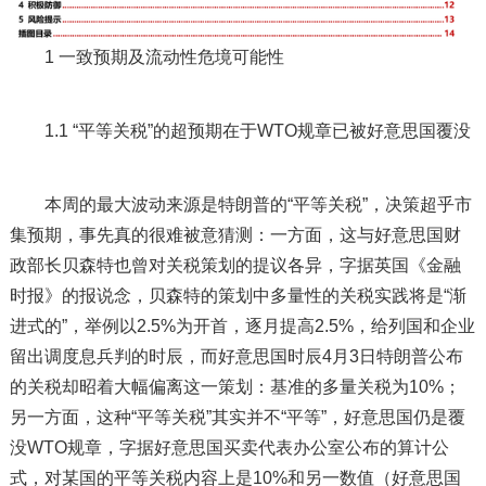
1 一致预期及流动性危境可能性
1.1 “平等关税”的超预期在于WTO规章已被好意思国覆没
本周的最大波动来源是特朗普的“平等关税”，决策超乎市
集预期，事先真的很难被意猜测：一方面，这与好意思国财
政部长贝森特也曾对关税策划的提议各异，字据英国《金融
时报》的报说念，贝森特的策划中多量性的关税实践将是“渐
进式的”，举例以2.5%为开首，逐月提高2.5%，给列国和企业
留出调度息兵判的时辰，而好意思国时辰4月3日特朗普公布
的关税却昭着大幅偏离这一策划：基准的多量关税为10%；
另一方面，这种“平等关税”其实并不“平等”，好意思国仍是覆
没WTO规章，字据好意思国买卖代表办公室公布的算计公
式，对某国的平等关税内容上是10%和另一数值（好意思国