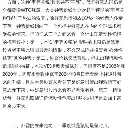
一方面，这种“平等关税”其实并不“平等”，代表好意思国仍是
全都覆没WTO规章。大类钞票价钱对这次超乎预期的“平等关
税”赐与了热烈的恢复，除好意思债和农居品外的钞票均多量
下落，钞票价钱指向了一个包括中好意思在内的全球需求都
受损的情形。但咱们从三个方面来看，合计出现流动性危境
的概率较小：第一，本次“平等关税”的影响的上限仍是笃定，
投资者不错此猜测最差的情形，不会形成统共投资者“心焦性
逃离”风险钞票；第二，钞票价钱天然普跌，但未出现流动性
危境时的特征，本次VIX指数天然飙升，但幅度不足2008年和
2020年，周度来看致使低于2024年8月日元套终止往逆转带
来的升幅，且从大类钞票来看刻下是好意思债出现涨幅而好
意思元下落，中好意思股市来看不异有涨有跌。第三，相较
畴昔，好意思联储详确流动性危境出现的技能仍是愈加丰富
且余步更大。
二、外需的未来走向：二季度或是预期最差时点。