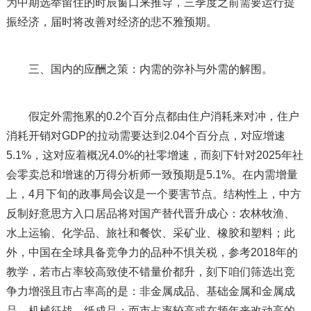
为中期选举留住的时辰窗口来推导，三季度之前需要运行提
振经济，届时将改善对经济的悲不雅预期。
三、国内的应酬之策：内需的弥补与外需的解围。
假定外需拖累的0.2个百分点都由住户消耗来对冲，住户
消耗开销对GDP的拉动需要达到2.04个百分点，对应增速
5.1%，这对应着概况4.0%的社零增速，而刻下针对2025年社
会零卖总和增速的万得分析师一致预期是5.1%。在内需增量
上，4月下旬的政事局会议是一个要害节点。结构性上，中方
反制好意思方入口居品将对国产替代晋升成心：农林牧渔、
水上运输、化学品、旅社和餐饮、采矿业、橡胶和塑料；此
外，中国在全球具备竞争力的品种不惧关税，参考2018年的
教学，若市占率较高致使不错量价都升，刻下咱们筛选出竞
争力增强且市占率高的是：非金属成品、基础金属和金属成
品、机械征战、纸成品；而市占率较高或在频年来改动高的