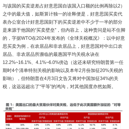
与该国的买卖逆差占好意思国自该国入口额的比例再除以2）
之中的最大值，如斯算计独一的诠释便是，好意思国买卖代
表办公室合计好意思国刻下的买卖逆差中不少于一半的部分
是来源于他国的“买卖壁垒”，但内容上，这种责问是站不住脚
的，字据WTO在2024年发布的《全球关税概况》：以中好意
思买卖为例，在农居品和非农居品上，好意思国对中出口农
居品、非农居品所濒临的最惠国平均关税永诀在
12.2%~16.1%、4.1%~6.0%傍边（这还未研究特朗普第一任
期时4个清单特别关税的影响以及本年2月份加征20%关税的
影响），但特朗普在4月3日文告又将对中国加征34%的关
税，这远远超出了“平等”的鸿沟，对其他国度亦然如斯。