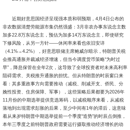
近期好意思国经济呈现强本质和弱预期，4月4日公布的
非农数据清楚劳能源市集仍然强盛：3月非农办事东说念主数
加多22.8万东说念主，预估为加多14万东说念主，即使研究
下修风险，从另一方针——休闲率来看也依旧安详
（4.1%→4.2%），好意思联储主席鲍威尔暗示，特朗普关税
会推高通胀并裁减经济增速，但当今调度货币策略“为时过
早”，降息保管在全年2次，这导致了全球投资者对未来高利率
阻碍需求、关税推升通胀的担忧。但从特朗普的时辰窗口来
看：其多重政事方向需要推动（减税、削减开支、侨民、分
娩性投资、住房保障、军事），这些策略后果都要为2026年
11月份的中期选举提供竞选筹码，以减税顺序来看，从减税
落地到出现需求彭胀的后果，至少中间有1年的滞后，这意味
着从来岁特朗普中期选举提前一个季度“造势”的时辰点倒推，
本年三季度之前特朗普政府需要运行摄取推动经济增长的动