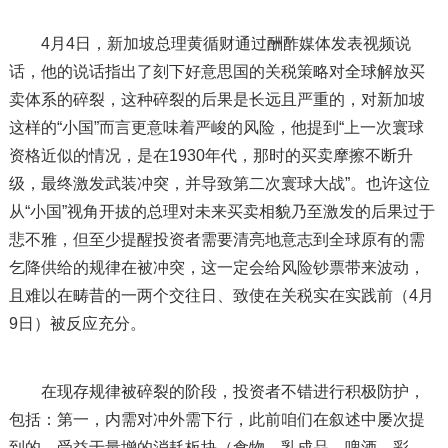
4月4日，新加坡总理黄循财通过酬酢媒体发表视频说
话，他的说话指出了刻下好意思国的关税策略对全球解放买
卖体系的碎裂，这种碎裂的后果是长远且严重的，对新加坡
这样的“小国”而言更意味着严峻的风险，他提到“上一次寰球
资格近似的情况，是在1930年代，那时的买卖摩擦不断升
级，最终激发武装冲突，并导致第二次寰球大战”。也许这位
从“小国”视角开拔的总理对未来买卖相貌乃至激发的后果过于
悲不雅，但至少提醒投资者需要清亮地意志到全球原有的需
乞降供给的规律在被冲突，这一定会给风险钞票带来波动，
且难以在畴昔的一两个交往日、致使在关税实在实践前（4月
9日）被反应充分。
在现存规律被碎裂的阶段，投资者不错进行积极防护，
包括：第一，内需对冲外需下行，此前咱们在叙述中屡次提
到的，受益于量增的消耗板块（食物、乳成品、啤酒、彩